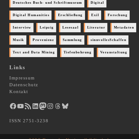
Deutsches Buch- und Schriftmuseum
Digital
Digital Humanities
Erschließung
Exil
Forschung
Interview
Leipzig
Lesesaal
Literatur
Metadaten
Musik
Provenienz
Sammlung
sinnvollesSchaffen
Text and Data Mining
Tiefenbohrung
Veranstaltung
Links
Impressum
Datenschutz
Kontakt
Facebook
YouTube
RSS-Feed
LinkedIn
Mastodon
Instagram
Threads
Bluesky
ISSN 2751-3238