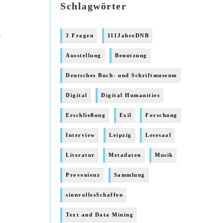
Schlagwörter
?
3 Fragen
111JahreDNB
Ausstellung
Benutzung
Deutsches Buch- und Schriftmuseum
Digital
Digital Humanities
Erschließung
Exil
Forschung
Interview
Leipzig
Lesesaal
Literatur
Metadaten
Musik
Provenienz
Sammlung
sinnvollesSchaffen
d
Text and Data Mining