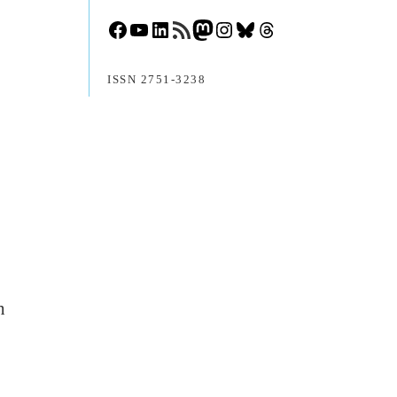
Facebook
YouTube
LinkedIn
RSS-Feed
Mastodon
Instagram
Bluesky
Threads
ISSN 2751-3238
h