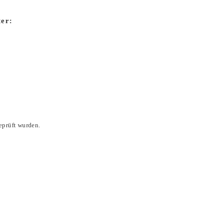
ter:
eprüft wurden.